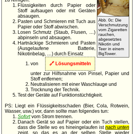
Flüssigkeiten durch Papier oder
Stoff aufsaugen oder mit Geräten
absaugen.
Abb. 0c: Die
Pasten und Schmieren mit Tuch aus
Verschmutzung
Papier oder Stoff abwischen.
vom Zigaretten
Losen Schmutz (Staub, Flusen, …)
rauchen,
abpinseln und absaugen.
abgesetztes
Hartnäckige Schmieren und Pasten
Nikotin und
(Ausgelaufene Batterie,
Teer in einem
Nikotinbelag, …) durch Einsatz
BigTower.
von
Lösungsmitteln
unter zur Hilfsnahme von Pinsel, Papier und
Stoff entfernen;
Neutralisieren mit einer Waschlauge und
Trocknung der Technik.
Test der Geräte auf Funktionstüchtigkeit.
PS: Liegt ein Flüssigkeitsschaden (Bier, Cola, Rotwein,
Wasser, usw.) vor, dann sollte man folgendes tun:
Sofort
vom Strom trennen.
Danach Gerät so auf Papier oder ein Tuch stellen,
dass die Stelle wo es hineingelaufen ist
nach unten
zeigt, so das es an der selben Stelle wieder