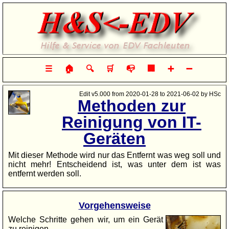
Hilfe & Service von EDV-Fachleuten
☰
🏠
🔍
🛒
📭
🏢
➕
➖
Edit v5.000 from 2020-01-28 to 2021-06-02 by HSc
Methoden zur
Reinigung von IT-
Geräten
Mit dieser Methode wird nur das Entfernt was weg soll und
nicht mehr! Entscheidend ist, was unter dem ist was
entfernt werden soll.
Vorgehensweise
Welche Schritte gehen wir, um ein Gerät
zu reinigen.