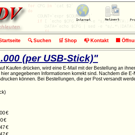
Hilfe & Service von EDV-Fachleuten
tartseite
🔍
Suchen
🛒
Shop
📭
Kontakt
🏢
Öffnu
.000 (per USB-Stick)"
 Kaufen drücken, wird eine E-Mail mit der Bestellung an ihnen
ie hier angegebenen Informationen korrekt sind. Nachdem die 
rucken können. Bei Bestellungen, die per Post versandt werde