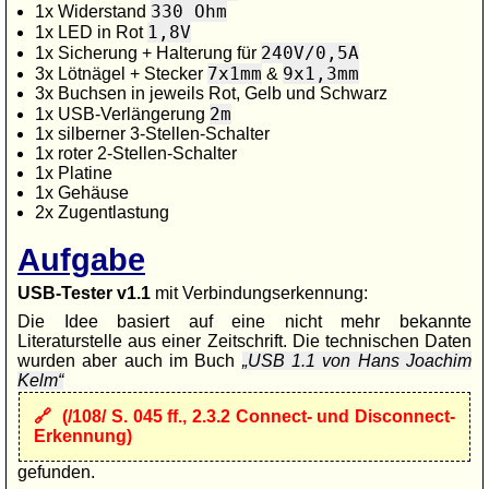
330 Ohm
1x Widerstand
1,8V
1x LED in Rot
240V/0,5A
1x Sicherung + Halterung für
7x1mm
9x1,3mm
3x Lötnägel + Stecker
&
3x Buchsen in jeweils Rot, Gelb und Schwarz
2m
1x USB-Verlängerung
1x silberner 3-Stellen-Schalter
1x roter 2-Stellen-Schalter
1x Platine
1x Gehäuse
2x Zugentlastung
Aufgabe
USB-Tester v1.1
mit Verbindungserkennung:
Die Idee basiert auf eine nicht mehr bekannte
Literaturstelle aus einer Zeitschrift. Die technischen Daten
wurden aber auch im Buch
USB 1.1 von Hans Joachim
Kelm
(/108/ S. 045 ff., 2.3.2 Connect- und Disconnect-
Erkennung)
gefunden.