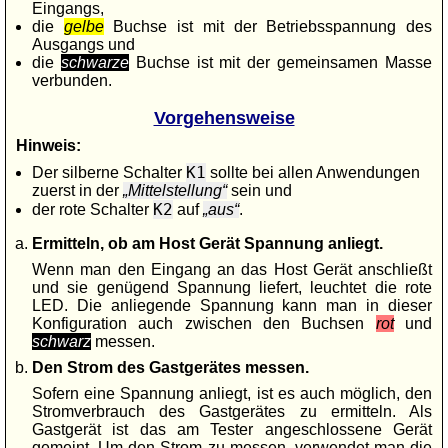
Eingangs,
die
gelbe
Buchse ist mit der Betriebsspannung des
Ausgangs und
die
schwarze
Buchse ist mit der gemeinsamen Masse
verbunden.
Vorgehensweise
Hinweis:
K1
Der silberne Schalter
sollte bei allen Anwendungen
zuerst in der
Mittelstellung
sein und
K2
der rote Schalter
auf
aus
.
Ermitteln, ob am Host Gerät Spannung anliegt.
Wenn man den Eingang an das Host Gerät anschließt
und sie genügend Spannung liefert, leuchtet die rote
LED. Die anliegende Spannung kann man in dieser
Konfiguration auch zwischen den Buchsen
rot
und
schwarz
messen.
Den Strom des Gastgerätes messen.
Sofern eine Spannung anliegt, ist es auch möglich, den
Stromverbrauch des Gastgerätes zu ermitteln. Als
Gastgerät ist das am Tester angeschlossene Gerät
gemeint. Um den Strom zu messen, verwendet man die