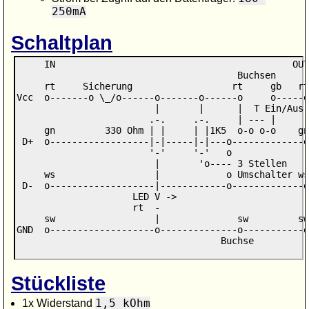
250mA
Schaltplan
     IN                                           OUT

                                        Buchsen

     rt     Sicherung                  rt     gb   rt

Vcc  o-------o \_/o------o-------o------o     o-----o
                         |       |      |  T Ein/Aus

                        .-.     .-.     | --- |

     gn         330 Ohm | |     | |1K5  o-o o-o    gn

 D+  o------------------|-|-----|-|---o-------------o
                        '-'     '-'   o

                         |       'o---- 3 Stellen

     ws                  |            o Umschalter ws

 D-  o-------------------|------------o-------------o
                     LED V ->

                     rt  -

     sw                  |              sw         sw

GND  o-------------------o--------------o-----------o
                                     Buchse

Stückliste
1,5 kOhm
1x Widerstand