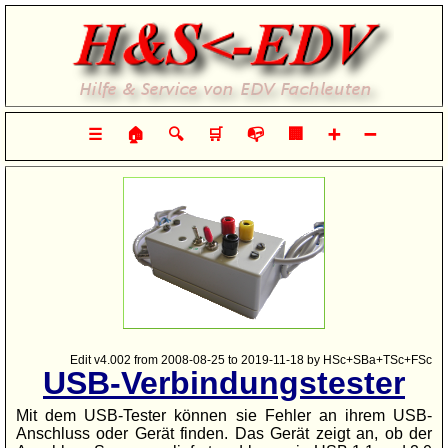
Hilfe & Service von EDV-Fachleuten
☰
🏠
🔍
🛒
📭
🏢
➕
➖
Edit v4.002 from 2008-08-25 to 2019-11-18 by HSc+SBa+TSc+FSc
USB-Verbindungstester
Mit dem USB-Tester können sie Fehler an ihrem USB-
Anschluss oder Gerät finden. Das Gerät zeigt an, ob der