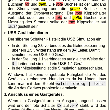
Buchsen
rot
und
gelb
. Die
rote
Buchse ist der Eingang
der Stromversorgung und die
gelbe
Buchse der
Ausgang der Stromversorgung. Der
rote
Kippschalter
verbindet, oder trennt die
rote
und
gelbe
Buchse. Zur
Messung des Stromes sollte der
rote
Kippschalter auf
aus
gestellt sein.
USB-Gerät simulieren.
Der silberne Schalter K1 stellt die USB Simulation ein.
In der Stellung 2.0 verbindet es die Betriebsspannung
D+
über ein 1,5K Widerstand mit dem
Leiter. Damit
simuliert es ein USB 2.0 Gerät.
In der Stellung 1.1 verbindet es auf gleiche Weise den
D-
Leiter und simuliert ein USB 1.1 Gerät.
In der Mittelstellung ist die Simulation ausgeschaltet.
Windows hat keine eingebaute Fähigkeit die Art des
Gerätes zu erkennen. Nur das es da ist. Unter Linux
watch 'dmesg | tail'
kann man mit dem Befehl
die Art des Gerätes problemlos ermitteln.
Anschluss eines Gastgerätes.
Wenn ein Gastgerät an den Ausgang angeschlossen
K2
wird und der rote Schalter
auf
ein
steht, wird das
Gastgerät direkt mit dem Hostgerät verbunden.