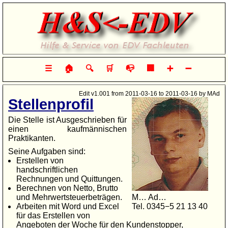
Hilfe & Service von EDV-Fachleuten
☰
🏠
🔍
🛒
📭
🏢
➕
➖
Edit v1.001 from 2011-03-16 to 2011-03-16 by MAd
Stellenprofil
Die Stelle ist Ausgeschrieben für
einen kaufmännischen
Praktikanten.
Seine Aufgaben sind:
Erstellen von
handschriftlichen
Rechnungen und Quittungen.
Berechnen von Netto, Brutto
und Mehrwertsteuerbeträgen.
M… Ad…
Arbeiten mit Word und Excel
Tel. 0345−5 21 13 40
für das Erstellen von
Angeboten der Woche für den Kundenstopper,